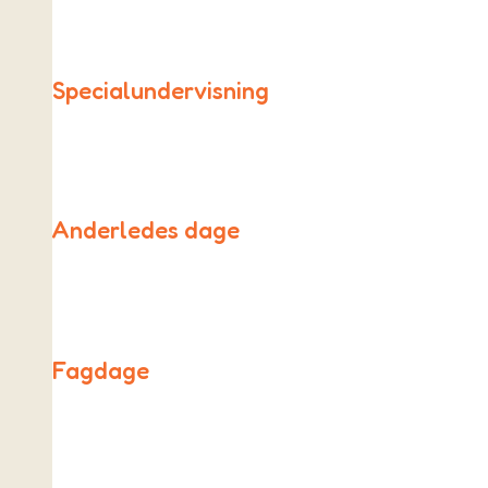
Specialundervisning
Vi har ikke en specialklasse eller afdeling. Men vi tager 
Anderledes dage
På de anderledes dage er skemaet sat ud af kraft og erst
Fagdage
Alle fredage på As Friskole er forskellige fra de andre da