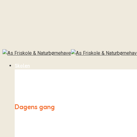
Skolen
Dagens gang
Hverdagen på As Friskole både ligner og er meget forskel