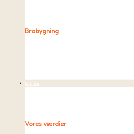
Påfuglen holder åben hver dag fra kl. 06.30 til 08.00 
Brobygning
Ligesom de andre skoler i kommunen opretter vi også
Om os
Vores værdier