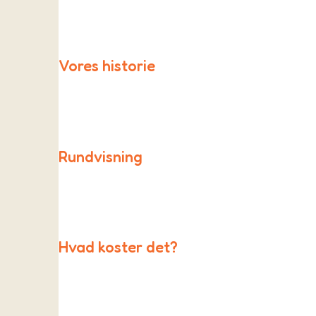
Som friskole er vi en del af et stort fællesskab af f
Vores historie
Skolen blev startet i 1996 af en gruppe yderst akti
Rundvisning
Kontakt os gerne for at arrangere en rundvisning ell
Hvad koster det?
Bliv en del af As Friskole & Børnehave.