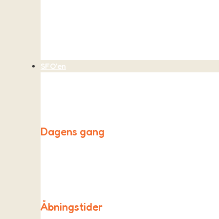
Vi optager børn i børnehaven, når der er plads. Vi b
SFO’en
Dagens gang
Vores SFO, Påfuglen, holder til i et større lokale i 
udendøre.
Åbningstider