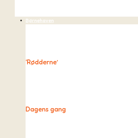
Børnehaven
‘Rødderne’
“Rødderne” er et unikt børnehavetilbud ved As Fri
og lærerum.
Dagens gang
Røddernes hverdag tager udgangspunkt i “Skovbasen”