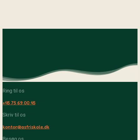
Ring til os
+45 75 69 00 45
Skriv til os
kontor@asfriskole.dk
Besøg os