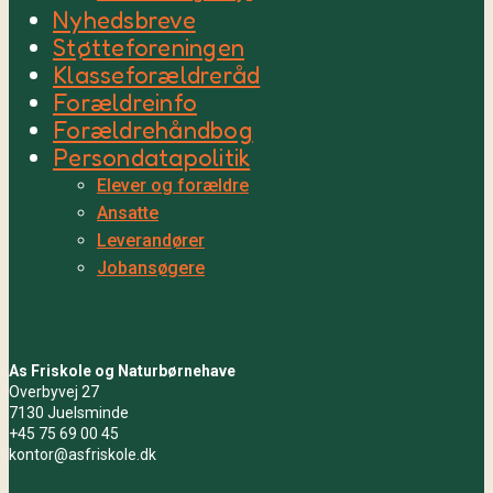
Nyhedsbreve
Støtteforeningen
Klasseforældreråd
Forældreinfo
Forældrehåndbog
Persondatapolitik
Elever og forældre
Ansatte
Leverandører
Jobansøgere
As Friskole og Naturbørnehave
Overbyvej 27
7130 Juelsminde
+45 75 69 00 45
kontor@asfriskole.dk