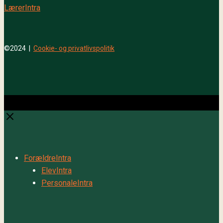
LærerIntra
©2024 |
Cookie- og privatlivspolitik
Close
Close
ForældreIntra
ElevIntra
PersonaleIntra