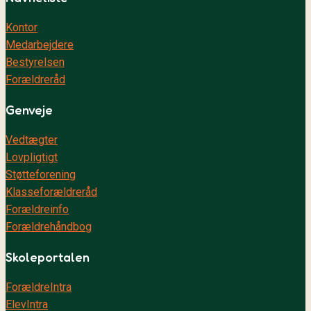
Kontor
Medarbejdere
Bestyrelsen
Forældreråd
Genveje
Vedtægter
Lovpligtigt
Støtteforening
Klasseforældreråd
Forældreinfo
Forældrehåndbog
Skoleportalen
ForældreIntra
ElevIntra