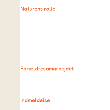
Naturens rolle
I Rødderne inddrages naturen og uderummet i de fles
Forældresamarbejdet
Samarbejdet mellem forældre og børnehaven foregå
Indmeldelse