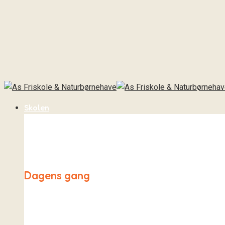
Skolen
Dagens gang
Hverdagen på As Friskole både ligner og er meget forskel