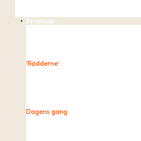
Børnehaven
‘Rødderne’
“Rødderne” er et unikt børnehavetilbud ved As Fri
og lærerum.
Dagens gang
Røddernes hverdag tager udgangspunkt i “Skovbasen”