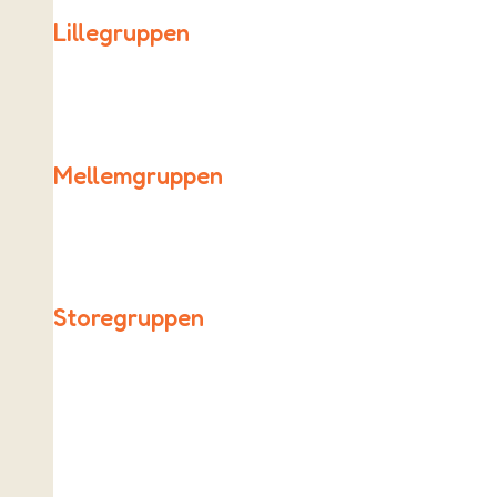
Lillegruppen
Lillegruppen består af 0., 1., 2. og 3. klassetrin.
Mellemgruppen
Mellemgruppen betår af 4., 5. og 6. klassetrin.
Storegruppen
Vores ældste elever i 7., 8. og 9. klasse udgør Storegrup