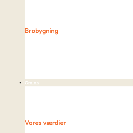
Påfuglen holder åben hver dag fra kl. 06.30 til 08.00 
Brobygning
Ligesom de andre skoler i kommunen opretter vi også
Om os
Vores værdier