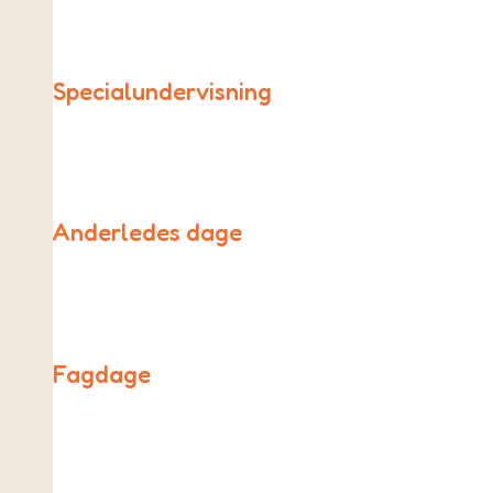
Specialundervisning
Vi har ikke en specialklasse eller afdeling. Men vi tager 
Anderledes dage
På de anderledes dage er skemaet sat ud af kraft og erst
Fagdage
Alle fredage på As Friskole er forskellige fra de andre da