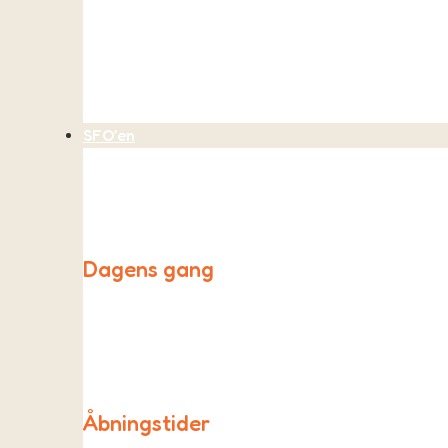
Vi optager børn i børnehaven, når der er plads. Vi b
SFO’en
Dagens gang
Vores SFO, Påfuglen, holder til i et større lokale i 
udendøre.
Åbningstider