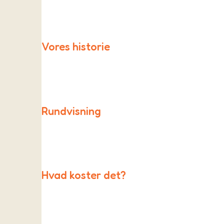
Som friskole er vi en del af et stort fællesskab af f
Vores historie
Skolen blev startet i 1996 af en gruppe yderst akti
Rundvisning
Kontakt os gerne for at arrangere en rundvisning ell
Hvad koster det?
Bliv en del af As Friskole & Børnehave.