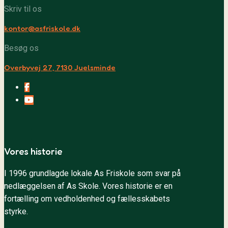
Skriv til os
kontor@asfriskole.dk
Besøg os
Overbyvej 27, 7130 Juelsminde
Facebook
YouTube
Vores historie
I 1996 grundlagde lokale As Friskole som svar på
nedlæggelsen af As Skole. Vores historie er en
fortælling om vedholdenhed og fællesskabets
styrke.