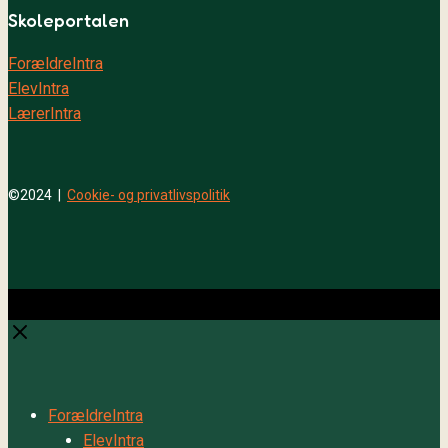
Skoleportalen
ForældreIntra
ElevIntra
LærerIntra
©2024 |
Cookie- og privatlivspolitik
Close
Close
ForældreIntra
ElevIntra