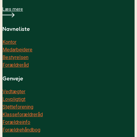
Læs mere
Navneliste
Kontor
Medarbejdere
Bestyrelsen
Forældreråd
Genveje
Vedtægter
Lovpligtigt
Støtteforening
Klasseforældreråd
Forældreinfo
Forældrehåndbog