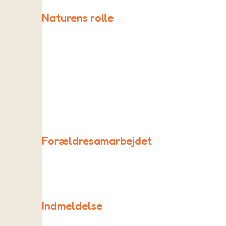
Naturens rolle
I Rødderne inddrages naturen og uderummet i de fles
Forældresamarbejdet
Samarbejdet mellem forældre og børnehaven foregå
Indmeldelse