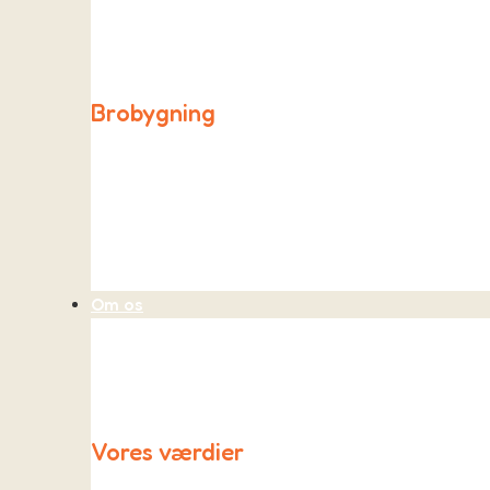
Påfuglen holder åben hver dag fra kl. 06.30 til 08.00 
Brobygning
Ligesom de andre skoler i kommunen opretter vi også
Om os
Vores værdier