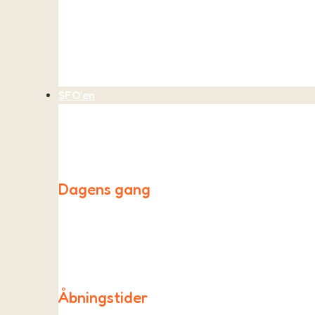
Vi optager børn i børnehaven, når der er plads. Vi b
SFO’en
Dagens gang
Vores SFO, Påfuglen, holder til i et større lokale i 
udendøre.
Åbningstider