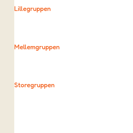
Lillegruppen
Lillegruppen består af 0., 1., 2. og 3. klassetrin.
Mellemgruppen
Mellemgruppen betår af 4., 5. og 6. klassetrin.
Storegruppen
Vores ældste elever i 7., 8. og 9. klasse udgør Storegrup