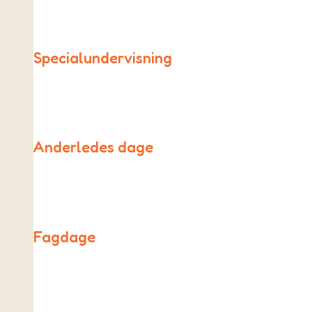
Specialundervisning
Vi har ikke en specialklasse eller afdeling. Men vi tager 
Anderledes dage
På de anderledes dage er skemaet sat ud af kraft og erst
Fagdage
Alle fredage på As Friskole er forskellige fra de andre da