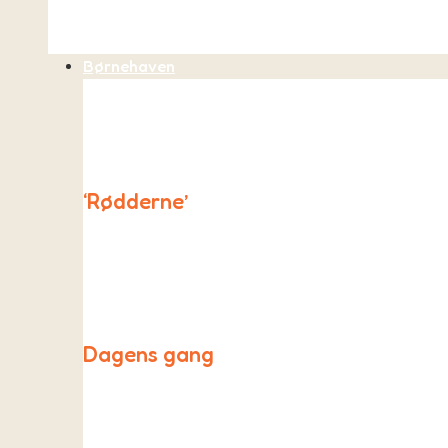
Børnehaven
‘Rødderne’
“Rødderne” er et unikt børnehavetilbud ved As Fri
og lærerum.
Dagens gang
Røddernes hverdag tager udgangspunkt i “Skovbasen”