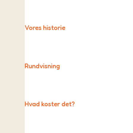
Som friskole er vi en del af et stort fællesskab af f
Vores historie
Skolen blev startet i 1996 af en gruppe yderst akti
Rundvisning
Kontakt os gerne for at arrangere en rundvisning ell
Hvad koster det?
Bliv en del af As Friskole & Børnehave.