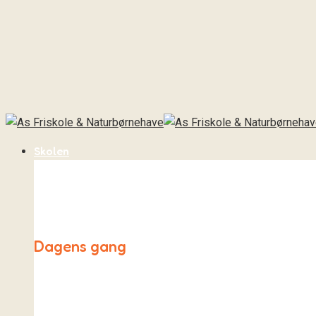
Skolen
Dagens gang
Hverdagen på As Friskole både ligner og er meget forskel