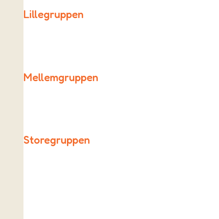
Lillegruppen
Lillegruppen består af 0., 1., 2. og 3. klassetrin.
Mellemgruppen
Mellemgruppen betår af 4., 5. og 6. klassetrin.
Storegruppen
Vores ældste elever i 7., 8. og 9. klasse udgør Storegrup