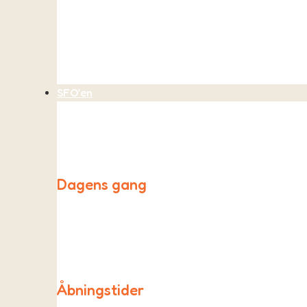
Vi optager børn i børnehaven, når der er plads. Vi b
SFO’en
Dagens gang
Vores SFO, Påfuglen, holder til i et større lokale i 
udendøre.
Åbningstider