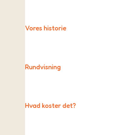
Som friskole er vi en del af et stort fællesskab af f
Vores historie
Skolen blev startet i 1996 af en gruppe yderst akti
Rundvisning
Kontakt os gerne for at arrangere en rundvisning ell
Hvad koster det?
Bliv en del af As Friskole & Børnehave.