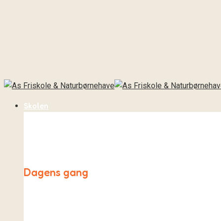
Skolen
Dagens gang
Hverdagen på As Friskole både ligner og er meget forskel