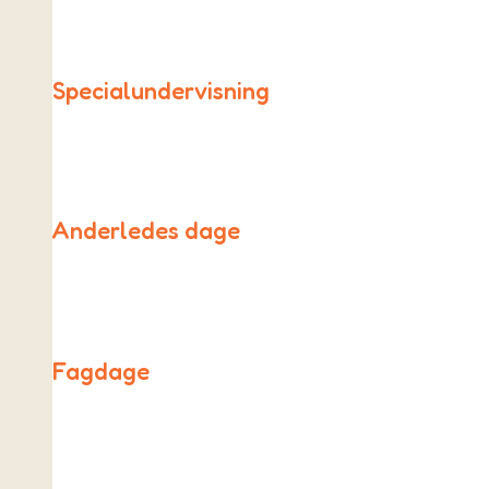
Specialundervisning
Vi har ikke en specialklasse eller afdeling. Men vi tager 
Anderledes dage
På de anderledes dage er skemaet sat ud af kraft og erst
Fagdage
Alle fredage på As Friskole er forskellige fra de andre da