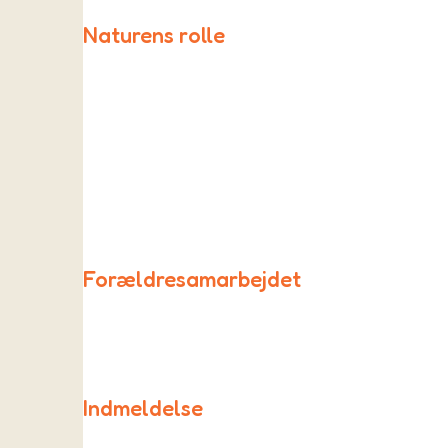
Naturens rolle
I Rødderne inddrages naturen og uderummet i de fles
Forældresamarbejdet
Samarbejdet mellem forældre og børnehaven foregå
Indmeldelse