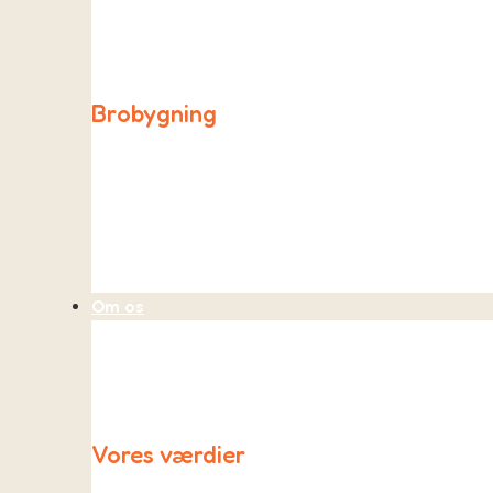
Påfuglen holder åben hver dag fra kl. 06.30 til 08.00 
Brobygning
Ligesom de andre skoler i kommunen opretter vi også
Om os
Vores værdier