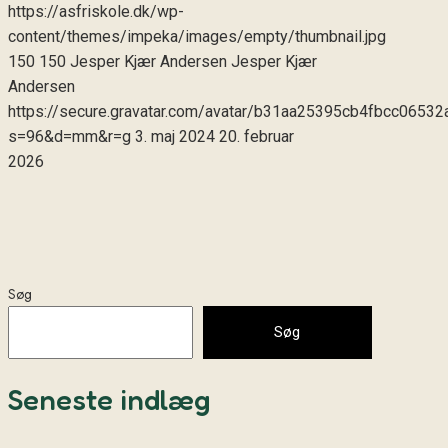
https://asfriskole.dk/wp-
content/themes/impeka/images/empty/thumbnail.jpg
150
150
Jesper Kjær Andersen
Jesper Kjær
Andersen
https://secure.gravatar.com/avatar/b31aa25395cb4fbcc06
s=96&d=mm&r=g
3. maj 2024
20. februar
2026
Søg
Søg
Seneste indlæg