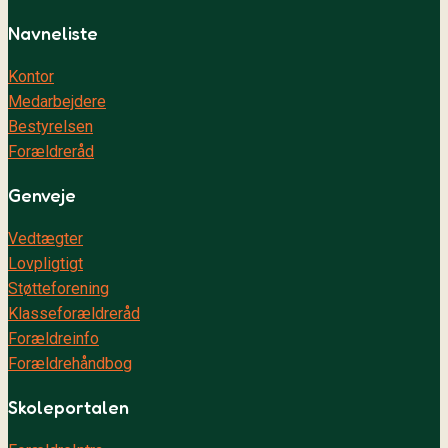
Navneliste
Kontor
Medarbejdere
Bestyrelsen
Forældreråd
Genveje
Vedtægter
Lovpligtigt
Støtteforening
Klasseforældreråd
Forældreinfo
Forældrehåndbog
Skoleportalen