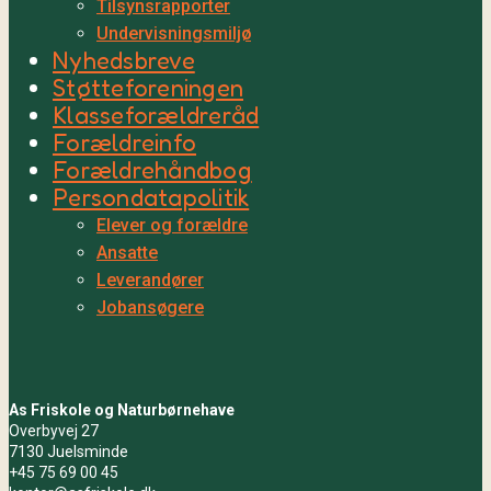
Tilsynsrapporter
Undervisningsmiljø
Nyhedsbreve
Støtteforeningen
Klasseforældreråd
Forældreinfo
Forældrehåndbog
Persondatapolitik
Elever og forældre
Ansatte
Leverandører
Jobansøgere
As Friskole og Naturbørnehave
Overbyvej 27
7130 Juelsminde
+45 75 69 00 45