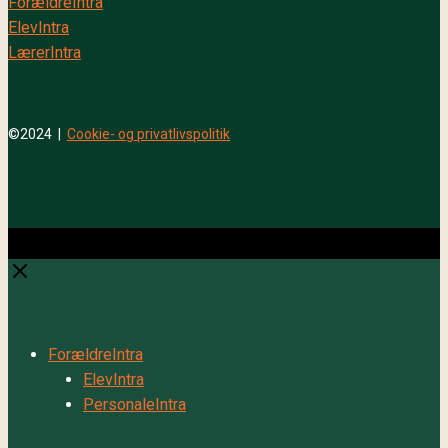
ForældreIntra
ElevIntra
LærerIntra
©2024 |
Cookie- og privatlivspolitik
Close
Close
ForældreIntra
ElevIntra
PersonaleIntra