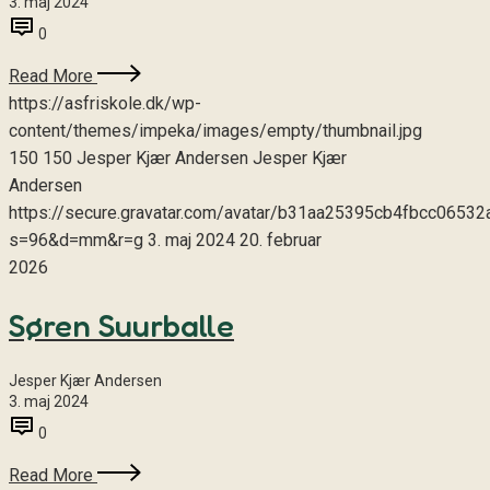
3. maj 2024
0
Read More
https://asfriskole.dk/wp-
content/themes/impeka/images/empty/thumbnail.jpg
150
150
Jesper Kjær Andersen
Jesper Kjær
Andersen
https://secure.gravatar.com/avatar/b31aa25395cb4fbcc06
s=96&d=mm&r=g
3. maj 2024
20. februar
2026
Søren Suurballe
Jesper Kjær Andersen
3. maj 2024
0
Read More